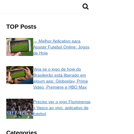
TOP Posts
→ Melhor Aplicativo para
Assistir Futebol Online: Jogos
de Hoje
Veja se o jogo de hoje do
Brasileirão está liberado em
algum app: Globoplay, Prime
Video, Premiere e HBO Max
Preciso ver o jogo Fluminense
x Vasco ao vivo: aplicativo de
futebol
Categories