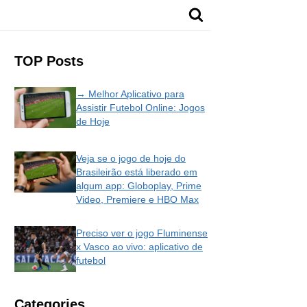
TOP Posts
→ Melhor Aplicativo para
Assistir Futebol Online: Jogos
de Hoje
Veja se o jogo de hoje do
Brasileirão está liberado em
algum app: Globoplay, Prime
Video, Premiere e HBO Max
Preciso ver o jogo Fluminense
x Vasco ao vivo: aplicativo de
futebol
Categories