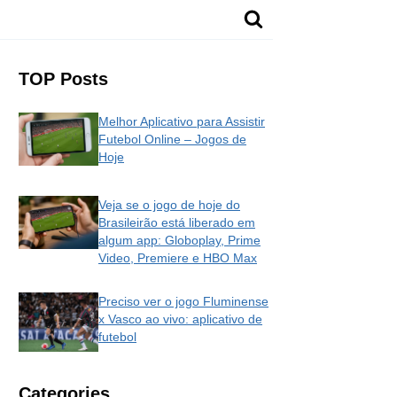
TOP Posts
Melhor Aplicativo para Assistir
Futebol Online – Jogos de
Hoje
Veja se o jogo de hoje do
Brasileirão está liberado em
algum app: Globoplay, Prime
Video, Premiere e HBO Max
Preciso ver o jogo Fluminense
x Vasco ao vivo: aplicativo de
futebol
Categories