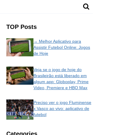
TOP Posts
→ Melhor Aplicativo para
Assistir Futebol Online: Jogos
de Hoje
Veja se o jogo de hoje do
Brasileirão está liberado em
algum app: Globoplay, Prime
Video, Premiere e HBO Max
Preciso ver o jogo Fluminense
x Vasco ao vivo: aplicativo de
futebol
Categories