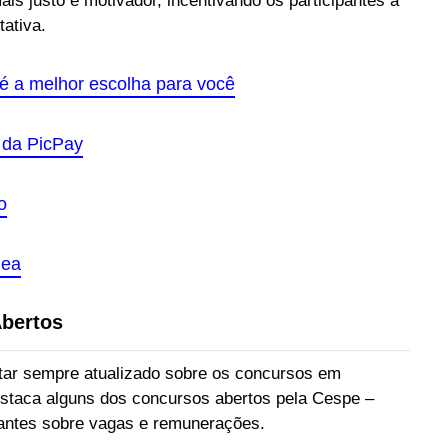
s justo e motivador, incentivando os participantes a
ativa.
 é a melhor escolha para você
 da PicPay
o
dea
bertos
star sempre atualizado sobre os concursos em
estaca alguns dos concursos abertos pela Cespe –
antes sobre vagas e remunerações.