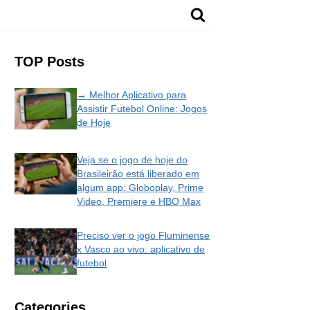
TOP Posts
→ Melhor Aplicativo para
Assistir Futebol Online: Jogos
de Hoje
Veja se o jogo de hoje do
Brasileirão está liberado em
algum app: Globoplay, Prime
Video, Premiere e HBO Max
Preciso ver o jogo Fluminense
x Vasco ao vivo: aplicativo de
futebol
Categories