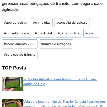
gerenciar suas obrigações de trânsito, com segurança e
agilidade.
Post
#
app do detran
#
cnh digital
#
consulta de veículo
Tags:
#
consultar placa
#
crlv digital
#
detran online
#
gov.br
#
licenciamento 2025
#
multas e infrações
#
serviços de trânsito
TOP Posts
→ Melhor Aplicativo para Assistir Futebol Online:
Jogos de Hoje
Veja se o jogo de hoje do Brasileirão está liberado em
algum app: Globoplay, Prime Video, Premiere e HBO