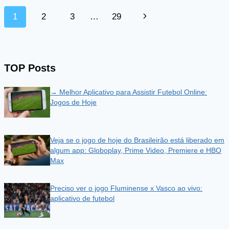
Page
Next
1
2
3
…
29
navigation
Page
TOP Posts
→ Melhor Aplicativo para Assistir Futebol Online:
Jogos de Hoje
Veja se o jogo de hoje do Brasileirão está liberado em
algum app: Globoplay, Prime Video, Premiere e HBO
Max
Preciso ver o jogo Fluminense x Vasco ao vivo:
aplicativo de futebol