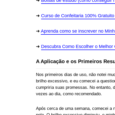
Bolsas de estudo (como conseguir 
Curso de Confeitaria 100% Gratuito
Aprenda como se inscrever no Min
Descubra Como Escolher o Melhor C
A Aplicação e os Primeiros Res
Nos primeiros dias de uso, não notei mud
brilho excessivo, e eu comecei a questio
cumpriria suas promessas. No entanto, de
vezes ao dia, como recomendado.
Após cerca de uma semana, comecei a no
pele. O brilho excessivo diminuiu, e min