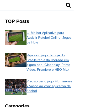
TOP Posts
→ Melhor Aplicativo para
Assistir Futebol Online: Jogos
de Hoje
Veja se o jogo de hoje do
Brasileirão está liberado em
algum app: Globoplay, Prime
Video, Premiere e HBO Max
Preciso ver o jogo Fluminense
x Vasco ao vivo: aplicativo de
futebol
Categories