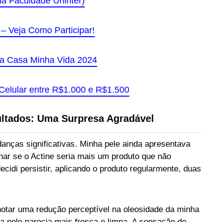
na Faculdade Uninter)
 – Veja Como Participar!
ha Casa Minha Vida 2024
elular entre R$1.000 e R$1.500
ultados: Uma Surpresa Agradável
anças significativas. Minha pele ainda apresentava
nar se o Actine seria mais um produto que não
cidi persistir, aplicando o produto regularmente, duas
tar uma redução perceptível na oleosidade da minha
ha pele parecia mais fresca e limpa. A sensação de