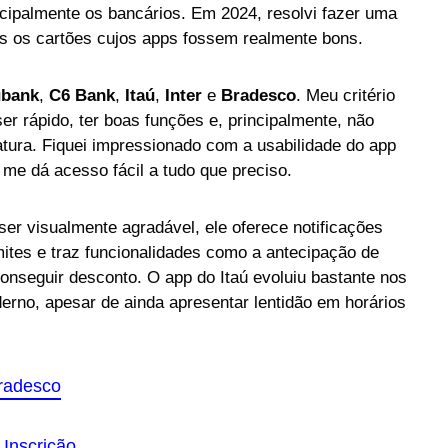
incipalmente os bancários. Em 2024, resolvi fazer uma
s os cartões cujos apps fossem realmente bons.
bank
,
C6 Bank
,
Itaú
,
Inter
e
Bradesco
. Meu critério
er rápido, ter boas funções e, principalmente, não
fatura. Fiquei impressionado com a usabilidade do app
e me dá acesso fácil a tudo que preciso.
r visualmente agradável, ele oferece notificações
imites e traz funcionalidades como a antecipação de
conseguir desconto. O app do Itaú evoluiu bastante nos
erno, apesar de ainda apresentar lentidão em horários
radesco
 Inscrição